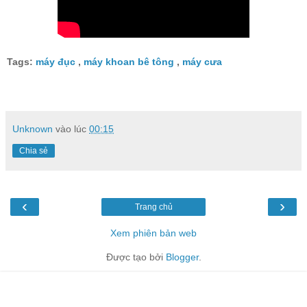
Tags:
máy đục
,
máy khoan bê tông
,
máy cưa
Unknown
vào lúc
00:15
Chia sẻ
‹
›
Trang chủ
Xem phiên bản web
Được tạo bởi
Blogger
.