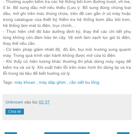
- Thường xuyên kiểm tra các hệ thống bôi trơn đường trượt, vít me,
ổ bi. Bổ sung dầu mỡ nếu thiếu (Lưu ý: Bổ sung đúng chủng loại
dầu, mỡ ghi trên mác thùng chứa, trên đề can gắn ở vỏ máy hoặc
trong catalogue của thiết bị) Kiểm tra hệ thống bơm dầu bôi trơn,
hệ thống làm mát tủ điện, trục chính,…
- Thực hiện chế độ bảo dưỡng định kỳ, thay thế các chi tiết phụ
tùng không còn đảm bảo tin cậy. Vệ sinh làm sạch lọc gió tủ điện,
thay thế nếu cần.
- Có biện pháp giảm nhiệt độ, độ ẩm, bụi môi trường xung quanh
máy. Trong quá trình vận hành không được mở cửa tủ điện.
- Khi thấy có hiện tượng khác thường thì phải dừng máy ngay để
kiểm tra và xử lý. Khi xuất hiện lỗi trên màn hình thì dừng lại và tra
lỗi trong tài liệu để biết hướng xử lý.
Tags:
máy khoan
,
máy dập ghim
,
cần siết bu lông
Unknown
vào lúc
02:37
Chia sẻ