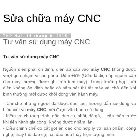
Sửa chữa máy CNC
Thứ Hai, 14 tháng 9, 2015
Tư vấn sử dụng máy CNC
Tư vấn sử dụng máy CNC
Nguồn điện phải ổn định, điện áp cấp vào
máy CNC
không được
vượt quá phạm vi cho phép: Uđm ±5% (Uđm là điện áp nguồn cấp
cho máy thường được ghi trên tem máy). Trong trường hợp lưới
điện không ổn định hoặc có sấm sét thì tắt máy và chờ đến khi
bình thường mới được khởi động vận hành máy.
- Chỉ cho những người đã được đào tạo, hướng dẫn sử dụng và
hiểu biết về
máy CNC
mới được vận hành sử dụng.
- Kiểm tra chương trình, gốc, dao cụ, phôi, đồ gá,… cẩn thận trước
khi tiến hành gia công. Không được nhầm lẫn.
- Điều chỉnh chế độ cắt gọt ăn dao cho hợp lý với sản phẩm, công
nghệ, thay thế dao cụ, hạt dao nếu thấy hiện tượng mòn.