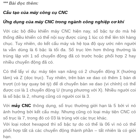
*** Bài đọc thêm:
Cấu tạo của máy công cụ CNC
Ứng dụng của máy CNC trong ngành công nghiệp cơ khí
Với các bộ điều khiển máy CNC hiện nay, số bậc tự do mà hệ
thống điều khiển có thể nội suy được cùng 1 lúc có thể lên tới hàng
chục. Tuy nhiên, do kết cấu máy và hệ tọa độ quy ước nên người
ta vẫn dùng là 6 bậc là tối đa. Số trục lớn hơn thông thường là
trùng lặp với 1 số chuyển động đã có trước hoặc phối hợp 2 hay
nhiều chuyển động đã có.
Có thể lấy ví dụ: máy tiện vạn năng có 2 chuyển động X (hướng
tâm) và Z (dọc trục). Tuy nhiên, trên bàn xe dao có thêm 1 bàn di
trượt (có tay quay bé tý) để di chuyển bàn xe dao (vi chỉnh) có thể
được coi là 1 chuyển động U (trung phương với X). Nhiều người coi
là số bậc là 2, nhưng cũng có người coi là 3.
Với
máy CNC
thông dụng, số trục thường giới hạn là 5 bởi vì nó
ảnh hưởng bởi kết cấu máy. Nhưng cũng có loại máy tiện CNC có
số trục là 7, trong đó có 03 là trùng với các trục khác.
Với loại robot hexapod thì số bậc tự do có thể là 06 vì nó có thể
phối hợp tất cả các chuyển động thành phần – tất nhiên là có giới
hạn.