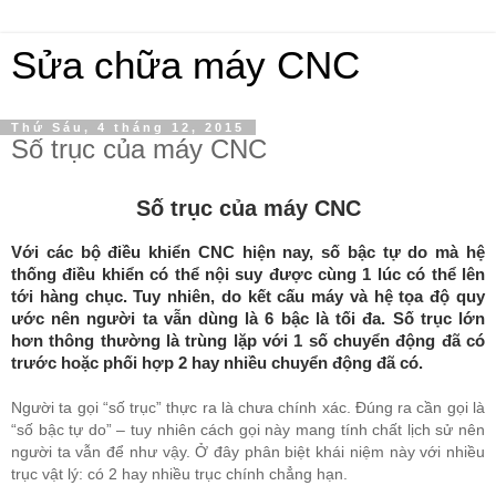
Sửa chữa máy CNC
Thứ Sáu, 4 tháng 12, 2015
Số trục của máy CNC
Số trục của máy CNC
Với các bộ điều khiển CNC hiện nay, số bậc tự do mà hệ
thống điều khiển có thể nội suy được cùng 1 lúc có thể lên
tới hàng chục. Tuy nhiên, do kết cấu máy và hệ tọa độ quy
ước nên người ta vẫn dùng là 6 bậc là tối đa. Số trục lớn
hơn thông thường là trùng lặp với 1 số chuyển động đã có
trước hoặc phối hợp 2 hay nhiều chuyển động đã có.
Người ta gọi “số trục” thực ra là chưa chính xác. Đúng ra cần gọi là
“số bậc tự do” – tuy nhiên cách gọi này mang tính chất lịch sử nên
người ta vẫn để như vậy. Ở đây phân biệt khái niệm này với nhiều
trục vật lý: có 2 hay nhiều trục chính chẳng hạn.